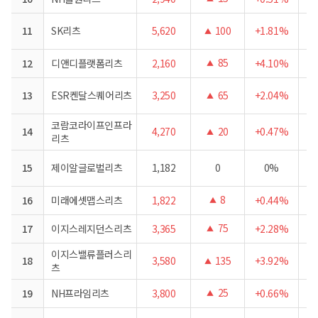
11
SK리츠
5,620
100
+1.81%
▲
85
12
디앤디플랫폼리츠
2,160
+4.10%
▲
13
ESR켄달스퀘어리츠
3,250
65
+2.04%
▲
코람코라이프인프라
14
4,270
20
+0.47%
▲
리츠
15
제이알글로벌리츠
1,182
0
0%
8
16
미래에셋맵스리츠
1,822
+0.44%
▲
75
17
이지스레지던스리츠
3,365
+2.28%
▲
이지스밸류플러스리
18
3,580
135
+3.92%
▲
츠
25
19
NH프라임리츠
3,800
+0.66%
▲