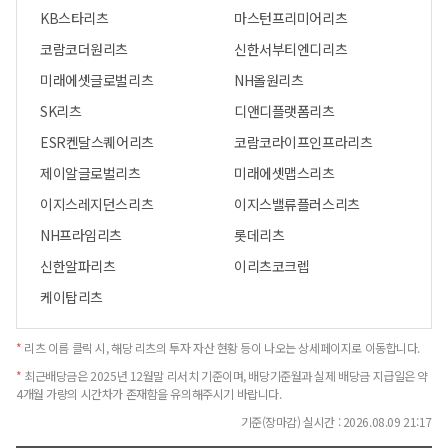
KB스타리츠
마스턴프리미어리츠
코람코더원리츠
신한서부티엔디리츠
미래에셋글로벌리츠
NH올원리츠
SK리츠
디앤디플랫폼리츠
ESR켄달스퀘어리츠
코람코라이프인프라리츠
제이알글로벌리츠
미래에셋맵스리츠
이지스레지던스리츠
이지스밸류플러스리츠
NH프라임리츠
롯데리츠
신한알파리츠
이리츠코크렙
케이탑리츠
*
리츠 이름 클릭 시, 해당 리츠의 투자 자산 현황 등이 나오는 상세페이지로 이동합니다.
*
최근배당금은 2025년 12월말 리서치 기준이며, 배당기준월과 실제 배당금 지급일은 약
4개월 가량의 시간차가 존재함을 유의해주시기 바랍니다.
기준(장마감) 실시간 : 2026.08.09 21:17