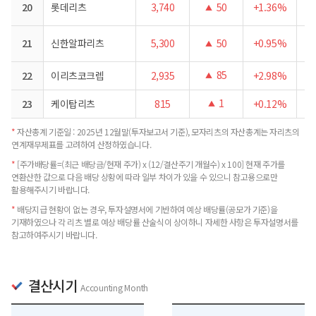
20
롯데리츠
3,740
50
+1.36%
▲
21
신한알파리츠
5,300
50
+0.95%
▲
85
22
이리츠코크렙
2,935
+2.98%
▲
1
23
케이탑리츠
815
+0.12%
▲
*
자산총계 기준일 : 2025년 12월말(투자보고서 기준), 모자리츠의 자산총계는 자리츠의
연계재무제표를 고려하여 산정하였습니다.
*
[주가배당률=(최근 배당금/현재 주가) x (12/결산주기 개월수) x 100] 현재 주가를
연환산한 값으로 다음 배당 상황에 따라 일부 차이가 있을 수 있으니 참고용으로만
활용해주시기 바랍니다.
*
배당지급 현황이 없는 경우, 투자설명서에 기반하여 예상 배당률(공모가 기준)을
기재하였으나 각 리츠 별로 예상 배당률 산술식이 상이하니 자세한 사항은 투자설명서를
참고하여주시기 바랍니다.
결산시기
Accounting Month