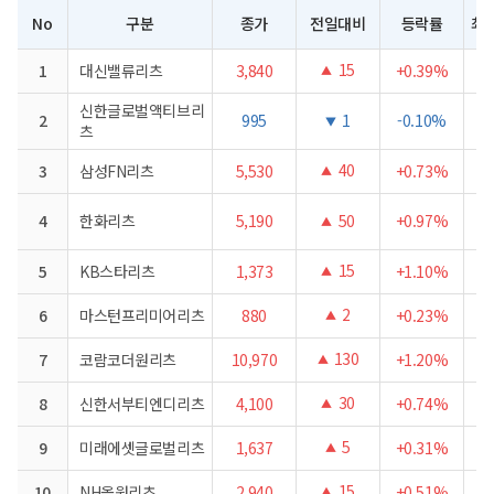
No
구분
종가
전일대비
등락률
최
15
1
대신밸류리츠
3,840
+0.39%
▲
신한글로벌액티브리
2
995
1
-0.10%
▼
츠
40
3
삼성FN리츠
5,530
+0.73%
▲
4
한화리츠
5,190
50
+0.97%
▲
15
5
KB스타리츠
1,373
+1.10%
▲
2
6
마스턴프리미어리츠
880
+0.23%
▲
130
7
코람코더원리츠
10,970
+1.20%
▲
30
8
신한서부티엔디리츠
4,100
+0.74%
▲
5
9
미래에셋글로벌리츠
1,637
+0.31%
▲
15
10
NH올원리츠
2,940
+0.51%
▲