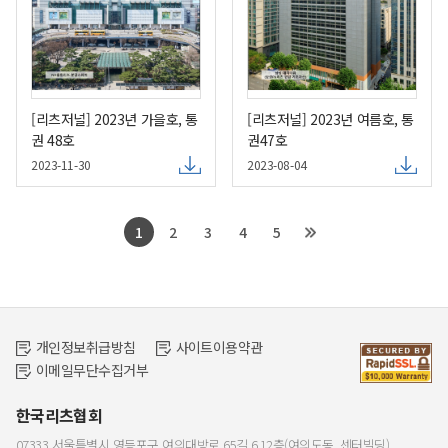
[리츠저널] 2023년 가을호, 통
[리츠저널] 2023년 여름호, 통
권 48호
권47호
2023-11-30
2023-08-04
1
2
3
4
5
개인정보취급방침
사이트이용약관
이메일무단수집거부
한국리츠협회
07333 서울특별시 영등포구 여의대방로 65길 6,12층(여의도동, 센터빌딩)