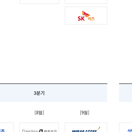
3분기
[8월]
[9월]