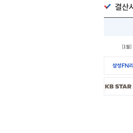
결산
[1월]