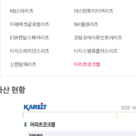
KB스타리츠
마스턴프리미어리츠
미래에셋글로벌리츠
NH올원리츠
ESR켄달스퀘어리츠
코람코라이프인프라리츠
이지스레지던스리츠
이지스밸류플러스리츠
신한알파리츠
이리츠코크렙
자산 현황