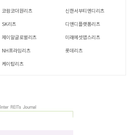
코람코더원리츠
신한서부티엔디리츠
SK리츠
디앤디플랫폼리츠
제이알글로벌리츠
미래에셋맵스리츠
NH프라임리츠
롯데리츠
케이탑리츠