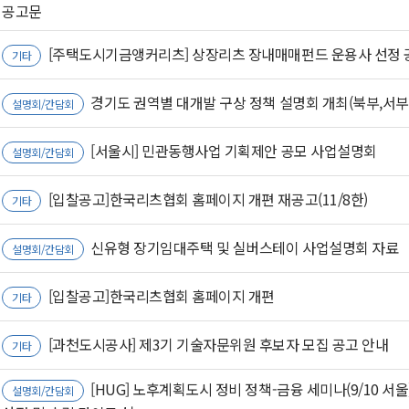
공고문
[주택도시기금앵커리츠] 상장리츠 장내매매펀드 운용사 선정
기타
경기도 권역별 대개발 구상 정책 설명회 개최(북부,서부,
설명회/간담회
[서울시] 민관동행사업 기획제안 공모 사업설명회
설명회/간담회
[입찰공고]한국리츠협회 홈페이지 개편 재공고(11/8한)
기타
신유형 장기임대주택 및 실버스테이 사업설명회 자료
설명회/간담회
[입찰공고]한국리츠협회 홈페이지 개편
기타
[과천도시공사] 제3기 기술자문위원 후보자 모집 공고 안내
기타
[HUG] 노후계획도시 정비 정책-금융 세미나(9/10 서울
설명회/간담회