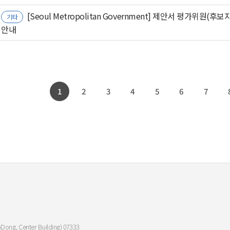
[Seoul Metropolitan Government] 제안서 평가위원(후보
기타
안내
1
2
3
4
5
6
7
oDong, Center Building) 07333