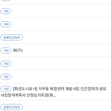
기타
기타
설명회/간담회
REITs
기타
기타
기타
[화성도시공사] 석우동 복합센터 개발사업 민간참여자 공모
기타
사업참여계획서 선정심의위원(후...
설명회/간담회