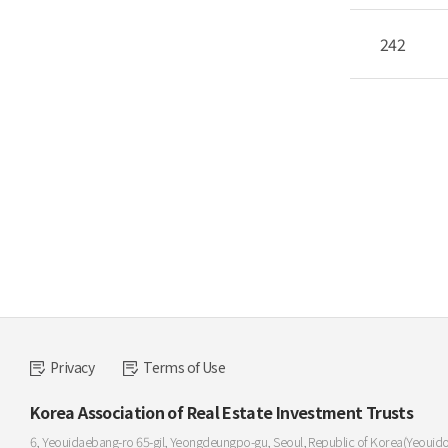
242
Privacy
Terms of Use
Korea Association of Real Estate Investment Trusts
6, Yeouidaebang-ro 65-gil, Yeongdeungpo-gu, Seoul, Republic of Korea(Yeouid