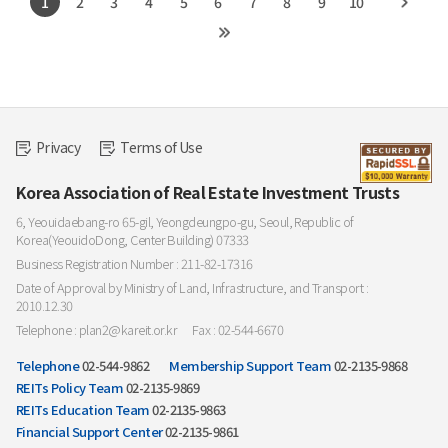
1
2
3
4
5
6
7
8
9
10
Privacy
Terms of Use
Korea Association of Real Estate Investment Trusts
6, Yeouidaebang-ro 65-gil, Yeongdeungpo-gu, Seoul, Republic of
Korea(YeouidoDong, Center Building) 07333
Business Registration Number : 211-82-17316
Date of Approval by Ministry of Land, Infrastructure, and Transport :
2010.12.30
Telephone : plan2@kareit.or.kr
Fax : 02-544-6670
Telephone
02-544-9862
Membership Support Team
02-2135-9868
REITs Policy Team
02-2135-9869
REITs Education Team
02-2135-9863
Financial Support Center
02-2135-9861