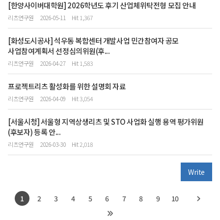
[한양사이버대학원] 2026학년도 후기 산업체위탁전형 모집 안내
리츠연구원
2026-05-11
Hit 1,367
[화성도시공사] 석우동 복합센터 개발사업 민간참여자 공모
사업참여계획서 선정심의위원(후...
리츠연구원
2026-04-27
Hit 1,583
프로젝트리츠 활성화를 위한 설명회 자료
리츠연구원
2026-04-09
Hit 3,054
[서울시청] 서울형 지역상생리츠 및 STO 사업화 실행 용역 평가위원
(후보자) 등록 안...
리츠연구원
2026-03-30
Hit 2,018
Write
1
2
3
4
5
6
7
8
9
10