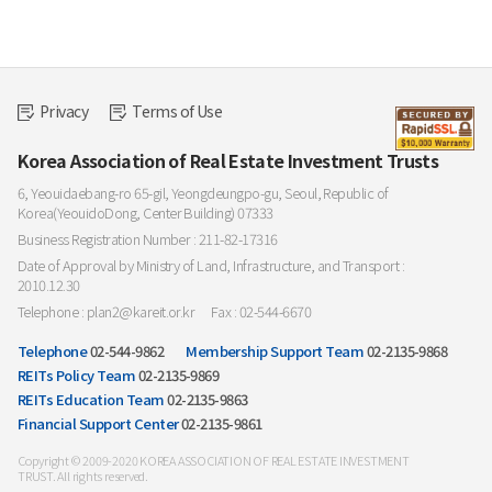
Privacy
Terms of Use
Korea Association of Real Estate Investment Trusts
6, Yeouidaebang-ro 65-gil, Yeongdeungpo-gu, Seoul, Republic of
Korea(YeouidoDong, Center Building) 07333
Business Registration Number : 211-82-17316
Date of Approval by Ministry of Land, Infrastructure, and Transport :
2010.12.30
Telephone : plan2@kareit.or.kr
Fax : 02-544-6670
Telephone
02-544-9862
Membership Support Team
02-2135-9868
REITs Policy Team
02-2135-9869
REITs Education Team
02-2135-9863
Financial Support Center
02-2135-9861
Copyright © 2009-2020 KOREA ASSOCIATION OF REAL ESTATE INVESTMENT
TRUST. All rights reserved.