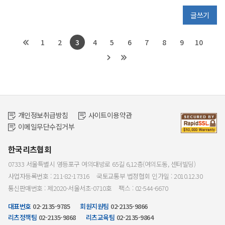
글쓰기
1
2
3
4
5
6
7
8
9
10
개인정보취급방침
사이트이용약관
이메일무단수집거부
한국리츠협회
07333 서울특별시 영등포구 여의대방로 65길 6,12층(여의도동, 센터빌딩)
사업자등록번호 : 211-82-17316
국토교통부 법정협회 인가일 : 2010.12.30
통신판매번호 : 제2020-서울서초-0710호
팩스 : 02-544-6670
대표번호
02-2135-9785
회원지원팀
02-2135-9866
리츠정책팀
02-2135-9868
리츠교육팀
02-2135-9864