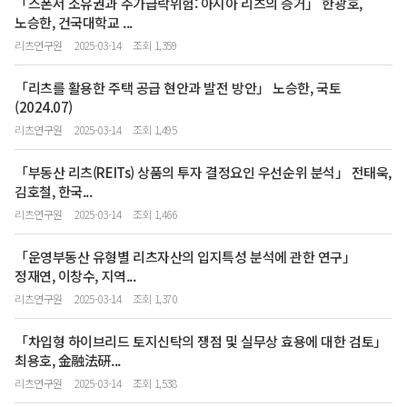
「스폰서 소유권과 주가급락위험: 아시아 리츠의 증거」 한광호,
노승한, 건국대학교 ...
리츠연구원
2025-03-14
조회 1,359
「리츠를 활용한 주택 공급 현안과 발전 방안」 노승한, 국토
(2024.07)
리츠연구원
2025-03-14
조회 1,495
「부동산 리츠(REITs) 상품의 투자 결정요인 우선순위 분석」 전태욱,
김호철, 한국...
리츠연구원
2025-03-14
조회 1,466
「운영부동산 유형별 리츠자산의 입지특성 분석에 관한 연구」
정재연, 이창수, 지역...
리츠연구원
2025-03-14
조회 1,370
「차입형 하이브리드 토지신탁의 쟁점 및 실무상 효용에 대한 검토」
최용호, 金融法硏...
리츠연구원
2025-03-14
조회 1,538