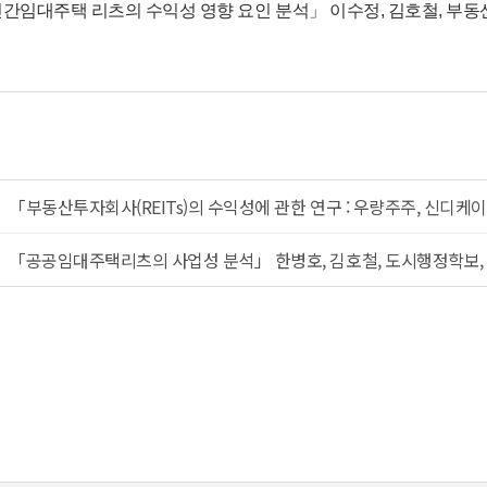
간임대주택 리츠의 수익성 영향 요인 분석」 이수정, 김호철, 부동산경
「부동산투자회사(REITs)의 수익성에 관한 연구 : 우량주주, 신디케이트
「공공임대주택리츠의 사업성 분석」 한병호, 김호철, 도시행정학보, 