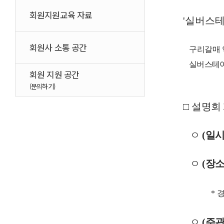
회원지원교육 자료
'실버스테
회원사 소통 공간
구리갈매 
실버스테
회원 지원 공간
(문의하기)
□
설명회
ㅇ
(
일
ㅇ
(
장
*
경
ㅇ
(
주