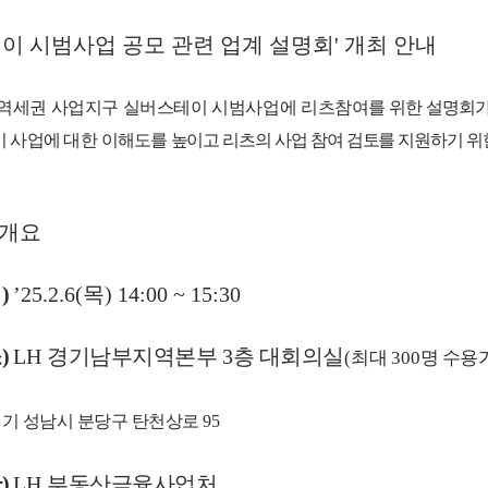
이 시범사업 공모 관련 업계 설명회' 개최 안내
역세권 사업지구 실버스테이 시범
사업
에
리츠
참여를
위한 설명회가
이 사업에
대한
이해도를
높이고 리츠의 사업 참여 검토를 지원하기
위
 개요
시
)
’25.
2.
6(
목
) 14:00 ~ 15:30
소
)
LH
경기남부지역본부
3
층 대회의실
(
최대
300
명 수용
기 성남시 분당구 탄천상로
95
관
)
LH
부동산금융사업처