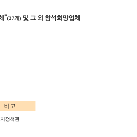
*
체
및 그 외 참석희망업체
(27
개
)
비고
복지정책관