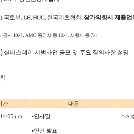
석
)
국토부
, LH, HUG,
한국리츠협회
,
참가의향서 제출업
시공사
10
개
, AMC·
증권사 등
10
개
,
시행사 등
7
개
)
건
실버스테이 시범사업 공모 및 주요 질의사항 설명
계획
시간
내용
~14:05
▪
인사말
(5’)
주거
▪
안건 발표