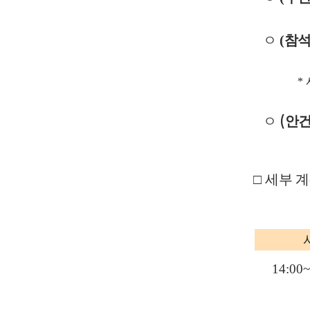
ㅇ
(
참
*
(
ㅇ
안
□
세부 
14:00