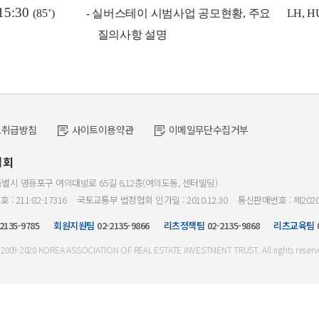
15:30
(85’)
-
실버스테이 시범사업 공모현황
,
주요
LH, H
질의사항 설명
보취급방침
사이트이용약관
이메일무단수집거부
협회
특별시 영등포구 여의대방로 65길 6,12층(여의도동, 센터빌딩)
 211-82-17316
국토교통부 법정협회 인가일 : 2010.12.30
통신판매번호 : 제202
2135-9785
회원지원팀
02-2135-9866
리츠정책팀
02-2135-9868
리츠교육팀
 2009-2020 KOREA ASSOCIATION OF REAL ESTATE INVESTMENT TRUST. All rights reserv