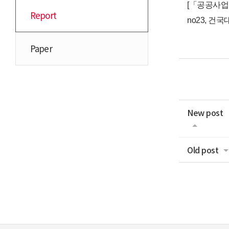
[「공공사업 
Report
no23, 건
Paper
New post
Old post