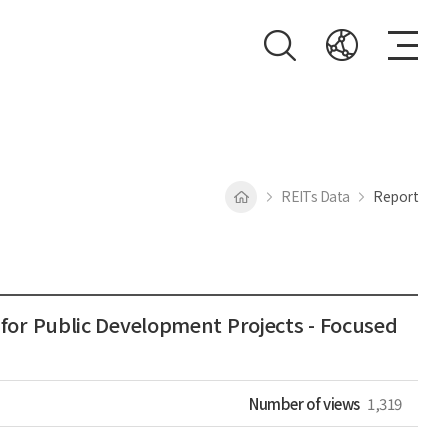
REITs Data
Report
or Public Development Projects - Focused
Number of views
1,319