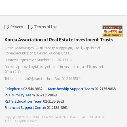
Privacy
Terms of Use
Korea Association of Real Estate Investment Trusts
6, Yeouidaebang-ro 65-gil, Yeongdeungpo-gu, Seoul, Republic of
Korea(YeouidoDong, Center Building) 07333
Business Registration Number : 211-82-17316
Date of Approval by Ministry of Land, Infrastructure, and Transport :
2010.12.30
Telephone : plan2@kareit.or.kr
Fax : 02-544-6670
Telephone
02-544-9862
Membership Support Team
02-2135-9868
REITs Policy Team
02-2135-9869
REITs Education Team
02-2135-9863
Financial Support Center
02-2135-9861
Copyright © 2009-2020 KOREA ASSOCIATION OF REAL ESTATE INVESTMENT
TRUST. All rights reserved.