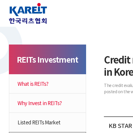
Credit 
REITs Investment
in Kor
What is REITs?
The credit eval
posted on the w
Why Invest in REITs?
Listed REITs Market
KB STAR 